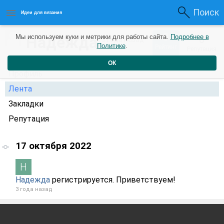
Поиск
Идеи для вязания
0
Надежда
Мы используем куки и метрики для работы сайта.
Подробнее в
0
3 года назад
Политике
.
Рейтинг
Репутация
ОК
Профиль
Лента
Закладки
Репутация
17 октября 2022
Надежда
регистрируется. Приветствуем!
3 года назад