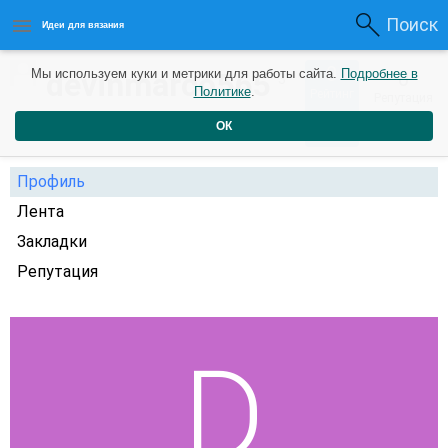
Поиск
Идеи для вязания
0
devinmarco565
Мы используем куки и метрики для работы сайта.
Подробнее в
0
3
Политике
.
Рейтинг
Репутация
года назад
ОК
Профиль
Лента
Закладки
Репутация