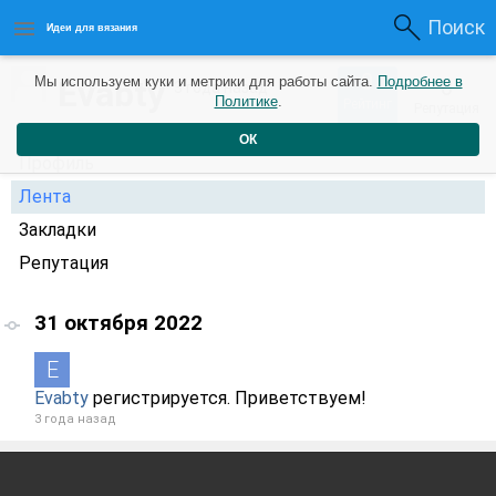
Поиск
Идеи для вязания
0
Evabty
Мы используем куки и метрики для работы сайта.
Подробнее в
0
3 года назад
Политике
.
Рейтинг
Репутация
ОК
Профиль
Лента
Закладки
Репутация
31 октября 2022
Evabty
регистрируется. Приветствуем!
3 года назад