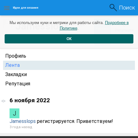
Поиск
Идеи для вязания
0
Jamesslops
Мы используем куки и метрики для работы сайта.
Подробнее в
0
3 года
Политике
.
Рейтинг
Репутация
назад
ОК
Профиль
Лента
Закладки
Репутация
6 ноября 2022
Jamesslops
регистрируется. Приветствуем!
3 года назад