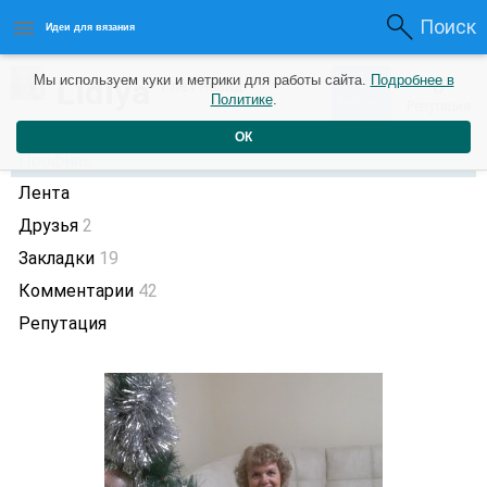
Поиск
Идеи для вязания
1
Lidiya
Мы используем куки и метрики для работы сайта.
Подробнее в
0
7 лет назад
Политике
.
Рейтинг
Репутация
ОК
Профиль
Лента
Друзья
2
Закладки
19
Комментарии
42
Репутация