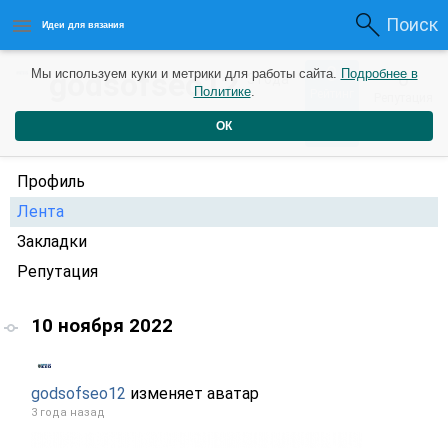
Поиск
Идеи для вязания
0
godsofseo12
Мы используем куки и метрики для работы сайта.
Подробнее в
0
3 года
Политике
.
Рейтинг
Репутация
назад
ОК
Профиль
Лента
Закладки
Репутация
10 ноября 2022
godsofseo12
изменяет аватар
3 года назад