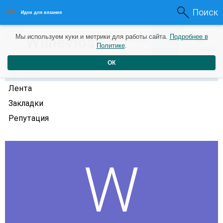
Поиск
Идеи для вязания
0
Willieviosy
Мы используем куки и метрики для работы сайта.
Подробнее в
0
3 года назад
Политике
.
Рейтинг
Репутация
ОК
Профиль
Лента
Закладки
Репутация