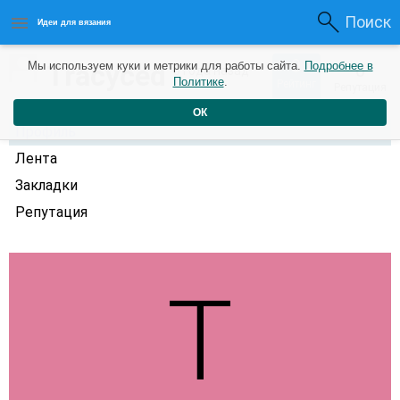
Поиск
Идеи для вязания
0
Tracyced
Мы используем куки и метрики для работы сайта.
Подробнее в
0
3 года назад
Политике
.
Рейтинг
Репутация
ОК
Профиль
Лента
Закладки
Репутация