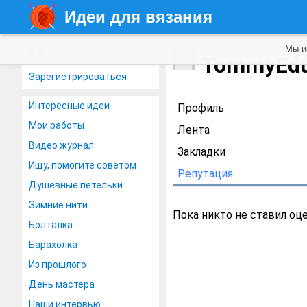
Идеи для вязания
Мы и
Войти
TommyEd
Зарегистрироваться
Интересные идеи
Профиль
Мои работы
Лента
Видео журнал
Закладки
Ищу, помогите советом
Репутация
Душевные петельки
Зимние нити
Пока никто не ставил оц
Болталка
Барахолка
Из прошлого
День мастера
Наши интервью