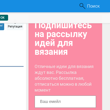
Поиск
ОК
0
Подпишитесь
нг
Репутация
на рассылку
идей для
вязания
Отличные идеи для вязания
ждут вас. Рассылка
абсолютно бесплатная,
отписаться можно в любой
момент