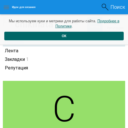
Поиск
Идеи для вязания
0
chikinata
Мы используем куки и метрики для работы сайта.
Подробнее в
0
8 лет назад
Политике
.
Рейтинг
Репутация
ОК
Профиль
Лента
Закладки
1
Репутация