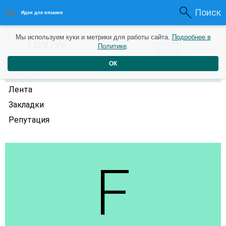
Поиск
Идеи для вязания
0
faviw
Мы используем куки и метрики для работы сайта.
Подробнее в
0
3 года назад
Политике
.
Рейтинг
Репутация
ОК
Профиль
Лента
Закладки
Репутация