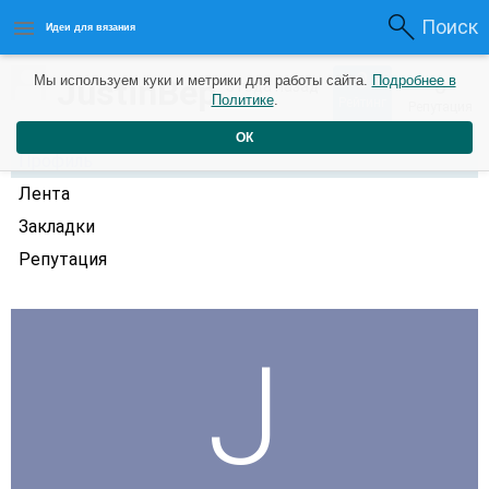
Поиск
Идеи для вязания
0
JustinBep
Мы используем куки и метрики для работы сайта.
Подробнее в
0
3 года назад
Политике
.
Рейтинг
Репутация
ОК
Профиль
Лента
Закладки
Репутация