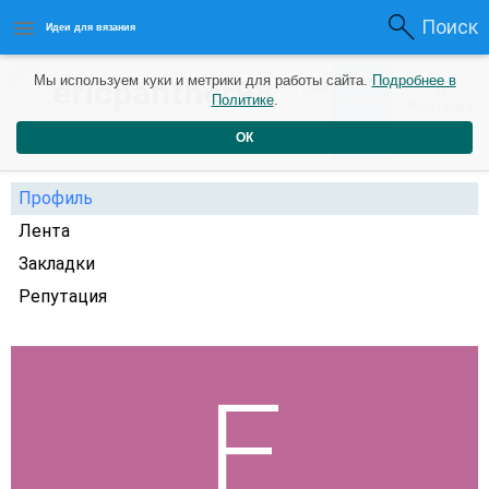
Поиск
Идеи для вязания
0
ericpanther98
Мы используем куки и метрики для работы сайта.
Подробнее в
0
3 года
Политике
.
Рейтинг
Репутация
назад
ОК
Профиль
Лента
Закладки
Репутация