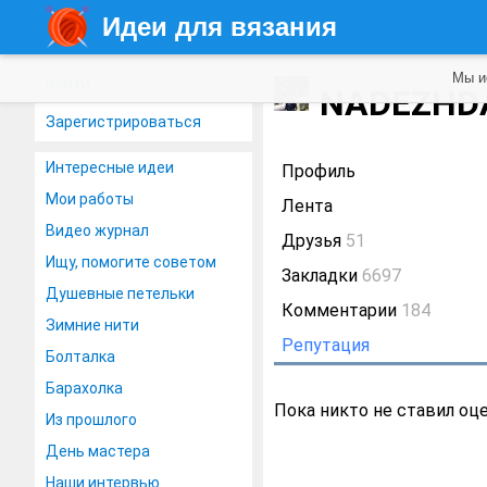
Идеи для вязания
Мы и
Войти
NADEZH
Зарегистрироваться
Интересные идеи
Профиль
Мои работы
Лента
Видео журнал
Друзья
51
Ищу, помогите советом
Закладки
6697
Душевные петельки
Комментарии
184
Зимние нити
Репутация
Болталка
Барахолка
Пока никто не ставил оц
Из прошлого
День мастера
Наши интервью