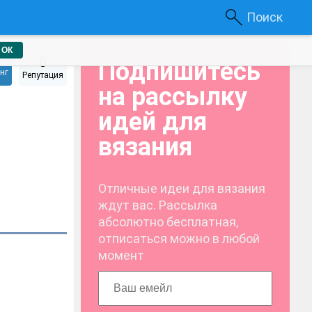
Поиск
ОК
7
0
Подпишитесь
нг
Репутация
на рассылку
идей для
вязания
Отличные идеи для вязания
ждут вас. Рассылка
абсолютно бесплатная,
отписаться можно в любой
момент