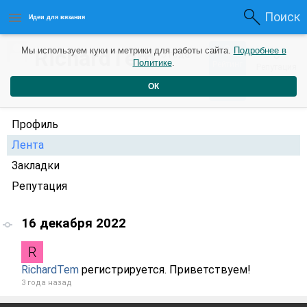
Поиск
Идеи для вязания
0
RichardTem
Мы используем куки и метрики для работы сайта.
Подробнее в
0
3 года
Политике
.
Рейтинг
Репутация
назад
ОК
Профиль
Лента
Закладки
Репутация
16 декабря 2022
RichardTem
регистрируется. Приветствуем!
3 года назад