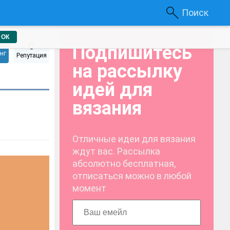
Поиск
ОК
0
Подпишитесь
нг
Репутация
на рассылку
идей для
вязания
Отличные идеи для вязания
ждут вас. Рассылка
абсолютно бесплатная,
отписаться можно в любой
момент