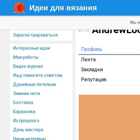
Идеи для вязания
Мы и
Войти
AndrewLo
Зарегистрироваться
Интересные идеи
Профиль
Мои работы
Лента
Видео журнал
Закладки
Ищу, помогите советом
Репутация
Душевные петельки
Зимние нити
Болталка
Барахолка
Из прошлого
День мастера
Наши интервью