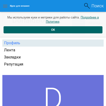
Поиск
Идеи для вязания
0
DonaldBom
Мы используем куки и метрики для работы сайта.
Подробнее в
0
3 года
Политике
.
Рейтинг
Репутация
назад
ОК
Профиль
Лента
Закладки
Репутация