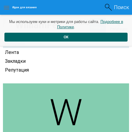
Поиск
Идеи для вязания
0
WilliamFek
Мы используем куки и метрики для работы сайта.
Подробнее в
0
3 года назад
Политике
.
Рейтинг
Репутация
ОК
Профиль
Лента
Закладки
Репутация