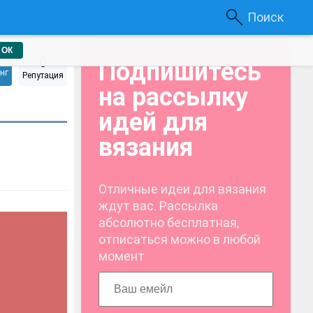
Поиск
ОК
0
Подпишитесь
нг
Репутация
на рассылку
идей для
вязания
Отличные идеи для вязания
ждут вас. Рассылка
абсолютно бесплатная,
отписаться можно в любой
момент