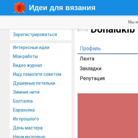
Идеи для вязания
Мы и
Войти
Donaldkib
Зарегистрироваться
Интересные идеи
Профиль
Мои работы
Лента
Видео журнал
Закладки
Ищу, помогите советом
Репутация
Душевные петельки
Зимние нити
Болталка
Барахолка
Из прошлого
День мастера
Наши интервью