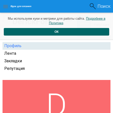
Поиск
Идеи для вязания
0
DerickForma
Мы используем куки и метрики для работы сайта.
Подробнее в
0
3 года
Политике
.
Рейтинг
Репутация
назад
ОК
Профиль
Лента
Закладки
Репутация