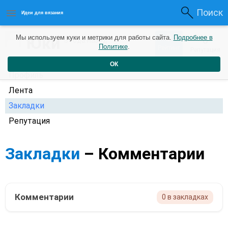
Поиск
Идеи для вязания
0
Юки
Мы используем куки и метрики для работы сайта.
Подробнее в
0
3 года назад
Политике
.
Рейтинг
Репутация
ОК
Профиль
Лента
Закладки
Репутация
Закладки
– Комментарии
Комментарии
0 в закладках