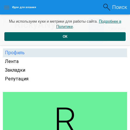
Поиск
Идеи для вязания
0
RickyANync
Мы используем куки и метрики для работы сайта.
Подробнее в
0
3 года
Политике
.
Рейтинг
Репутация
назад
ОК
Профиль
Лента
Закладки
Репутация