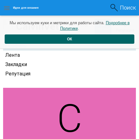
Поиск
Идеи для вязания
0
CalvinVet
Мы используем куки и метрики для работы сайта.
Подробнее в
0
3 года назад
Политике
.
Рейтинг
Репутация
ОК
Профиль
Лента
Закладки
Репутация