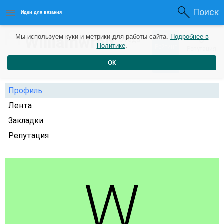
Поиск
Идеи для вязания
0
Williamwrolf
Мы используем куки и метрики для работы сайта.
Подробнее в
0
3 года
Политике
.
Рейтинг
Репутация
назад
ОК
Профиль
Лента
Закладки
Репутация