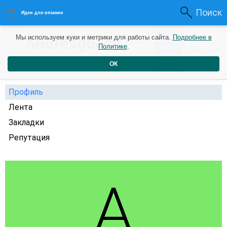
Поиск
Идеи для вязания
0
Andresgoacy
Мы используем куки и метрики для работы сайта.
Подробнее в
0
3 года
Политике
.
Рейтинг
Репутация
назад
ОК
Профиль
Лента
Закладки
Репутация