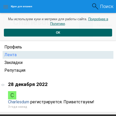
Поиск
Идеи для вязания
0
Charlesdum
Мы используем куки и метрики для работы сайта.
Подробнее в
0
3 года
Политике
.
Рейтинг
Репутация
назад
ОК
Профиль
Лента
Закладки
Репутация
28 декабря 2022
Charlesdum
регистрируется. Приветствуем!
3 года назад