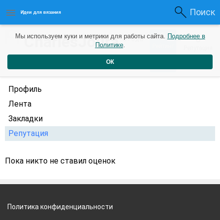
Поиск
Идеи для вязания
0
CharlesJoura
Мы используем куки и метрики для работы сайта.
Подробнее в
0
3 года
Политике
.
Рейтинг
Репутация
назад
ОК
Профиль
Лента
Закладки
Репутация
Пока никто не ставил оценок
Политика конфиденциальности