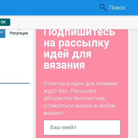
Поиск
ОК
0
Подпишитесь
нг
Репутация
на рассылку
идей для
вязания
Отличные идеи для вязания
ждут вас. Рассылка
абсолютно бесплатная,
отписаться можно в любой
момент