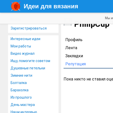
Идеи для вязания
Мы и
Войти
PhilipCup
Зарегистрироваться
Интересные идеи
Профиль
Мои работы
Лента
Видео журнал
Закладки
Ищу, помогите советом
Репутация
Душевные петельки
Зимние нити
Пока никто не ставил оц
Болталка
Барахолка
Из прошлого
День мастера
Наши интервью