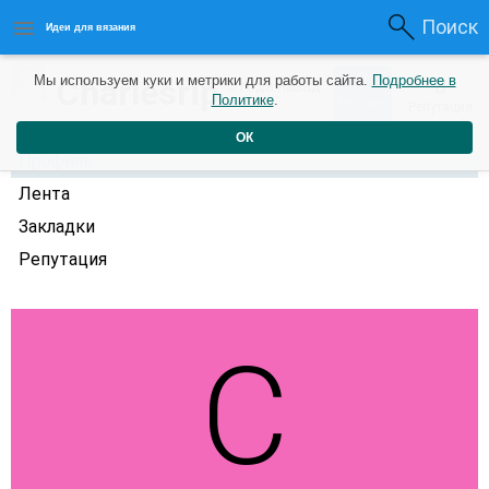
Поиск
Идеи для вязания
0
Charlesrip
Мы используем куки и метрики для работы сайта.
Подробнее в
0
3 года назад
Политике
.
Рейтинг
Репутация
ОК
Профиль
Лента
Закладки
Репутация