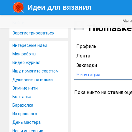
Идеи для вязания
Мы и
Войти
Thomask
Зарегистрироваться
Интересные идеи
Профиль
Мои работы
Лента
Видео журнал
Закладки
Ищу, помогите советом
Репутация
Душевные петельки
Зимние нити
Пока никто не ставил оц
Болталка
Барахолка
Из прошлого
День мастера
Наши интервью