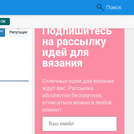
Поиск
ОК
0
Подпишитесь
нг
Репутация
на рассылку
идей для
вязания
Отличные идеи для вязания
ждут вас. Рассылка
абсолютно бесплатная,
отписаться можно в любой
момент