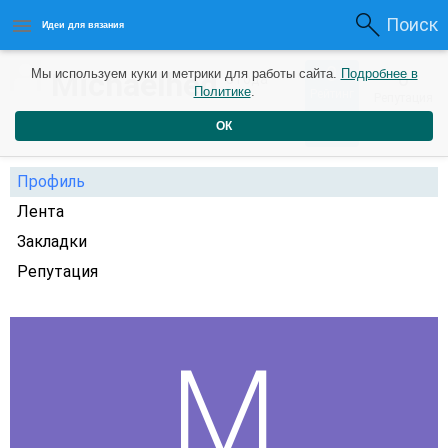
Поиск
Идеи для вязания
0
Michaelhed
Мы используем куки и метрики для работы сайта.
Подробнее в
0
3 года
Политике
.
Рейтинг
Репутация
назад
ОК
Профиль
Лента
Закладки
Репутация