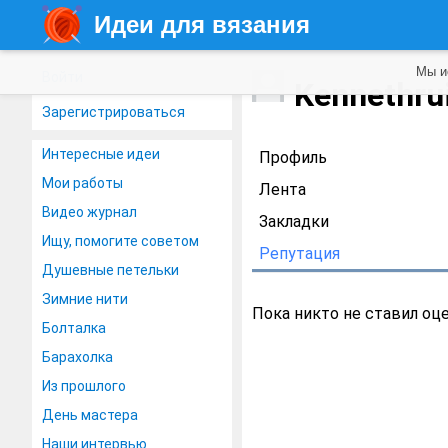
Идеи для вязания
Мы и
Войти
Kennethru
Зарегистрироваться
Интересные идеи
Профиль
Мои работы
Лента
Видео журнал
Закладки
Ищу, помогите советом
Репутация
Душевные петельки
Зимние нити
Пока никто не ставил оц
Болталка
Барахолка
Из прошлого
День мастера
Наши интервью