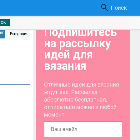
Поиск
ОК
0
Подпишитесь
нг
Репутация
на рассылку
идей для
вязания
Отличные идеи для вязания
ждут вас. Рассылка
абсолютно бесплатная,
отписаться можно в любой
момент