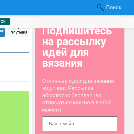
Поиск
ОК
0
Подпишитесь
нг
Репутация
на рассылку
идей для
вязания
Отличные идеи для вязания
ждут вас. Рассылка
абсолютно бесплатная,
отписаться можно в любой
момент