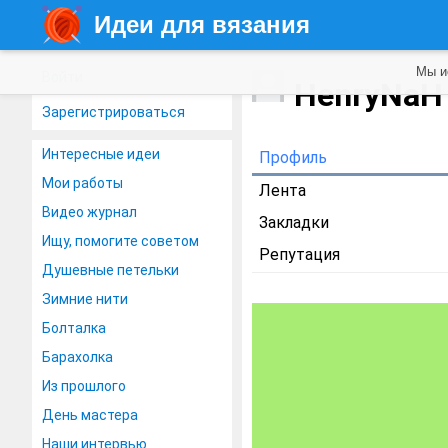
Идеи для вязания
Мы и
Войти
HenryNa
Зарегистрироваться
Интересные идеи
Профиль
Мои работы
Лента
Видео журнал
Закладки
Ищу, помогите советом
Репутация
Душевные петельки
Зимние нити
Болталка
Барахолка
Из прошлого
День мастера
Наши интервью