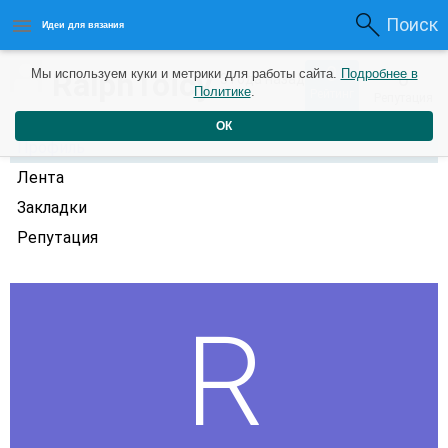
Поиск
Идеи для вязания
0
RalphToicy
Мы используем куки и метрики для работы сайта.
Подробнее в
0
3 года назад
Политике
.
Рейтинг
Репутация
ОК
Профиль
Лента
Закладки
Репутация