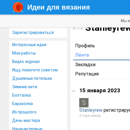
Идеи для вязания
Мы и
Войти
Stanleyre
Зарегистрироваться
Интересные идеи
Профиль
Мои работы
Лента
Видео журнал
Закладки
Ищу, помогите советом
Репутация
Душевные петельки
Зимние нити
15 января 2023
Болталка
Барахолка
Stanleyrew
регистриру
Из прошлого
3 года назад
День мастера
Наши интервью