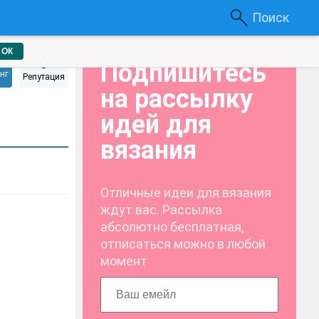
Поиск
ОК
0
Подпишитесь
нг
Репутация
на рассылку
идей для
вязания
Отличные идеи для вязания
ждут вас. Рассылка
абсолютно бесплатная,
отписаться можно в любой
момент