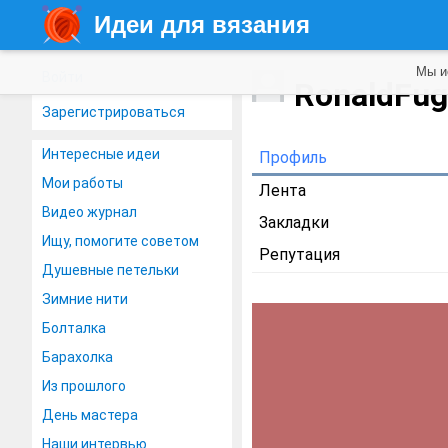
Идеи для вязания
Мы и
Войти
RonaldFu
Зарегистрироваться
Интересные идеи
Профиль
Мои работы
Лента
Видео журнал
Закладки
Ищу, помогите советом
Репутация
Душевные петельки
Зимние нити
Болталка
Барахолка
Из прошлого
День мастера
Наши интервью