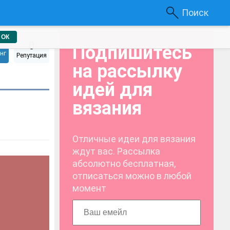
Поиск
ОК
0
Подпишитесь
нг
Репутация
на рассылку
идей для
вязания
Отличные идеи для вязания
ждут вас. Рассылка
абсолютно бесплатная,
отписаться можно в любой
момент