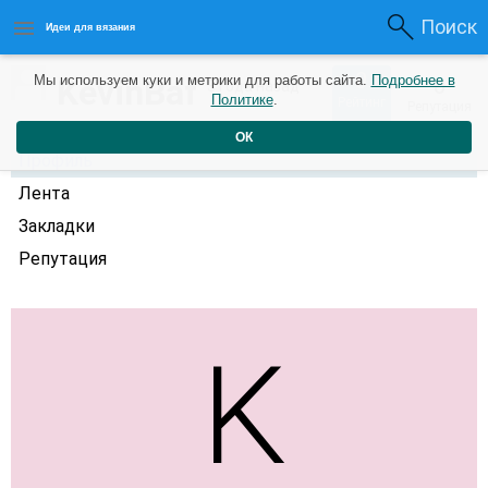
Поиск
Идеи для вязания
0
KevinBaf
Мы используем куки и метрики для работы сайта.
Подробнее в
0
3 года назад
Политике
.
Рейтинг
Репутация
ОК
Профиль
Лента
Закладки
Репутация