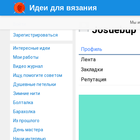
Идеи для вязания
Мы и
Войти
Josuebup
Зарегистрироваться
Интересные идеи
Профиль
Мои работы
Лента
Видео журнал
Закладки
Ищу, помогите советом
Репутация
Душевные петельки
Зимние нити
Болталка
Барахолка
Из прошлого
День мастера
Наши интервью