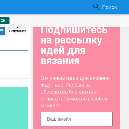
Поиск
ОК
0
Подпишитесь
нг
Репутация
на рассылку
идей для
вязания
Отличные идеи для вязания
ждут вас. Рассылка
абсолютно бесплатная,
отписаться можно в любой
момент