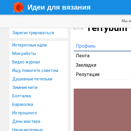
Идеи для вязания
Мы и
Войти
Terrybum
Зарегистрироваться
Интересные идеи
Профиль
Мои работы
Лента
Видео журнал
Закладки
Ищу, помогите советом
Репутация
Душевные петельки
Зимние нити
Болталка
Барахолка
Из прошлого
День мастера
Наши интервью