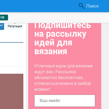
Поиск
ОК
0
Подпишитесь
нг
Репутация
на рассылку
идей для
вязания
Отличные идеи для вязания
ждут вас. Рассылка
абсолютно бесплатная,
отписаться можно в любой
момент