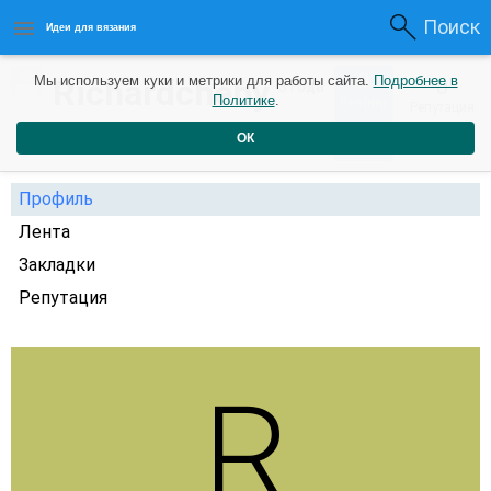
Поиск
Идеи для вязания
0
Richardcheby
Мы используем куки и метрики для работы сайта.
Подробнее в
0
3 года
Политике
.
Рейтинг
Репутация
назад
ОК
Профиль
Лента
Закладки
Репутация