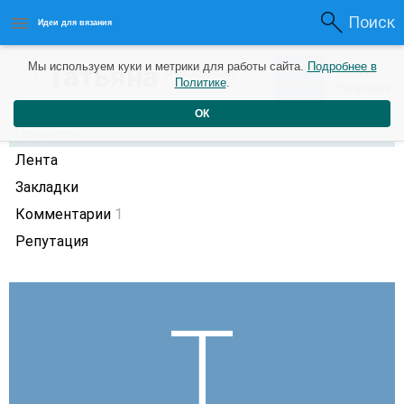
Поиск
Идеи для вязания
0
Татьяна
Мы используем куки и метрики для работы сайта.
Подробнее в
0
8 лет назад
Политике
.
Рейтинг
Репутация
ОК
Профиль
Лента
Закладки
Комментарии
1
Репутация