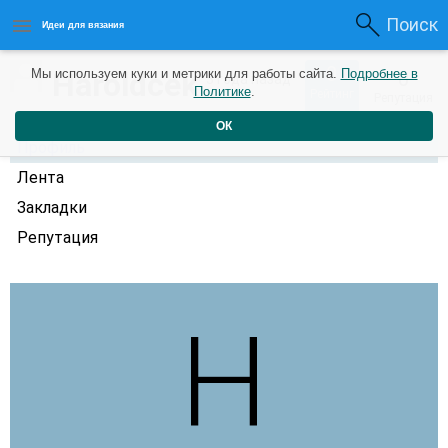
Поиск
Идеи для вязания
0
Haroldcek
Мы используем куки и метрики для работы сайта.
Подробнее в
0
3 года назад
Политике
.
Рейтинг
Репутация
ОК
Профиль
Лента
Закладки
Репутация