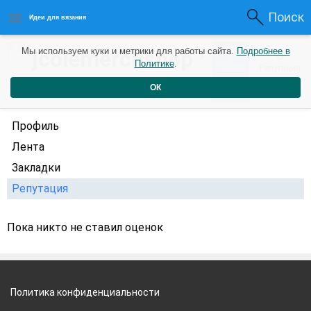
Поиск
Идеи для вязания
0
jcolemerchshop
Мы используем куки и метрики для работы сайта.
Подробнее в
0
3
Политике
.
Рейтинг
Репутация
года назад
ОК
Профиль
Лента
Закладки
Репутация
Пока никто не ставил оценок
Политика конфиденциальности