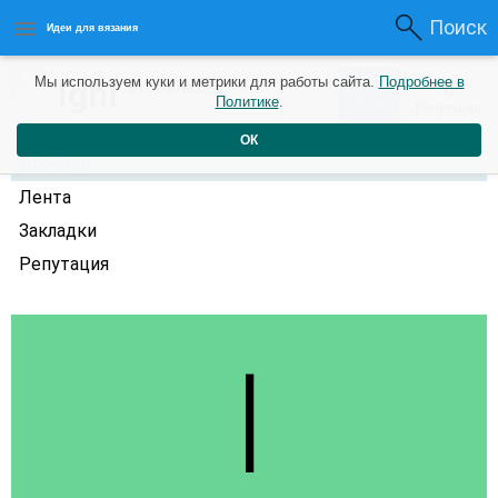
Поиск
Идеи для вязания
0
Igni
Мы используем куки и метрики для работы сайта.
Подробнее в
0
3 года назад
Политике
.
Рейтинг
Репутация
ОК
Профиль
Лента
Закладки
Репутация