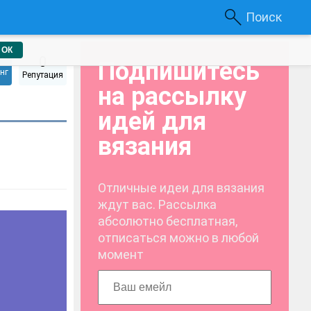
Поиск
ОК
0
Подпишитесь
нг
Репутация
на рассылку
идей для
вязания
Отличные идеи для вязания
ждут вас. Рассылка
абсолютно бесплатная,
отписаться можно в любой
момент