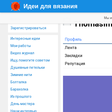
Идеи для вязания
Мы и
Войти
Thomasi
Зарегистрироваться
Интересные идеи
Профиль
Мои работы
Лента
Видео журнал
Закладки
Ищу, помогите советом
Репутация
Душевные петельки
Зимние нити
Болталка
Барахолка
Из прошлого
День мастера
Наши интервью