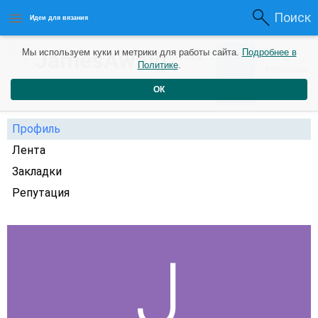
Поиск
Идеи для вязания
0
JamesAwaig
Мы используем куки и метрики для работы сайта.
Подробнее в
0
3 года
Политике
.
Рейтинг
Репутация
назад
ОК
Профиль
Лента
Закладки
Репутация