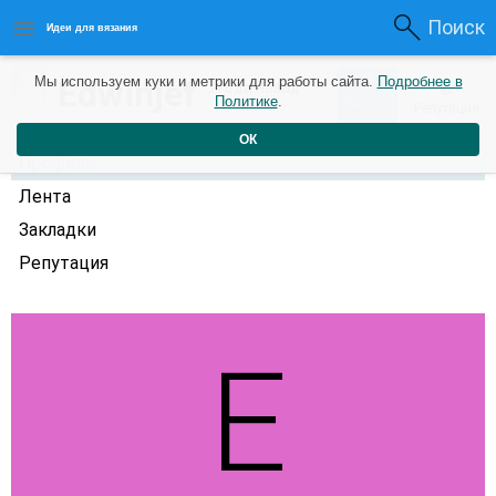
Поиск
Идеи для вязания
0
Edwinjef
Мы используем куки и метрики для работы сайта.
Подробнее в
0
3 года назад
Политике
.
Рейтинг
Репутация
ОК
Профиль
Лента
Закладки
Репутация