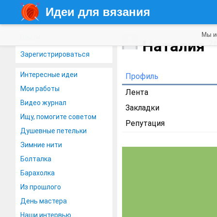
Идеи для вязания
Мы и
Войти
Наталия
2 
Зарегистрироваться
Интересные идеи
Профиль
Мои работы
Лента
Видео журнал
Закладки
Ищу, помогите советом
Репутация
Душевные петельки
Зимние нити
Болталка
Барахолка
Из прошлого
День мастера
Наши интервью