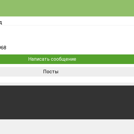
д
968
Написать сообщение
Посты