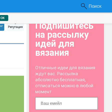
Поиск
ОК
5
0
Подпишитесь
нг
Репутация
на рассылку
идей для
вязания
Отличные идеи для вязания
ждут вас. Рассылка
абсолютно бесплатная,
отписаться можно в любой
момент