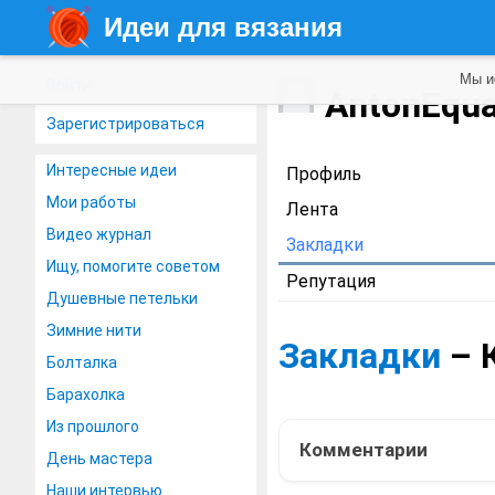
Идеи для вязания
Мы и
Войти
AntonEqu
Зарегистрироваться
Интересные идеи
Профиль
Мои работы
Лента
Видео журнал
Закладки
Ищу, помогите советом
Репутация
Душевные петельки
Зимние нити
Закладки
– 
Болталка
Барахолка
Из прошлого
Комментарии
День мастера
Наши интервью