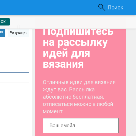
Поиск
ОК
0
Подпишитесь
нг
Репутация
на рассылку
идей для
вязания
Отличные идеи для вязания
ждут вас. Рассылка
абсолютно бесплатная,
отписаться можно в любой
момент