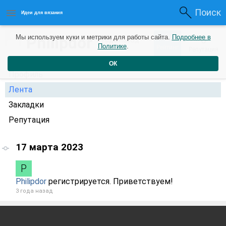
Поиск
Идеи для вязания
0
Philipdor
Мы используем куки и метрики для работы сайта.
Подробнее в
0
3 года назад
Политике
.
Рейтинг
Репутация
ОК
Профиль
Лента
Закладки
Репутация
17 марта 2023
Philipdor
регистрируется. Приветствуем!
3 года назад